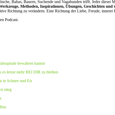
Mönche, Babas, Bauern, Suchende und Vagabunden trifft. Jeder dieser M
e Werkzeuge, Methoden, Inspirationen, Übungen, Geschichten und vi
itive Richtung zu verändern. Eine Richtung der Liebe, Freude, innerer R
n Podcast.
ärtsspirale bewahren kannst
u es lernst mehr BEI DIR zu bleiben
n in Schnee und Eis
n stieg
s
ffen