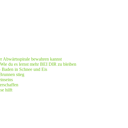
er Abwärtsspirale bewahren kannst
 Wie du es lernst mehr BEI DIR zu bleiben
– Baden in Schnee und Eis
Brunnen stieg
einseins
erschaffen
e hilft