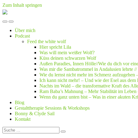
Zum Inhalt springen
lilascheyer.com
Mobil-
Suchfeld
Menü
umschalten
Über mich
umschalten
Podcast
Feed the white wolf
Hier spricht Lila
Was will mein weißer Wolf?
Küss deinen schwarzen Wolf
Außen Paradies, Innen Hölle//Wie du dich vor ein
Was mir die Sambatrommel in Andalusien lehrte //
Wie du lernst nicht mehr im Schmerz aufzugehen 
Ich kann nicht mehr! – Und wie der Esel aus dem 
Nachts im Wald – die transformative Kraft des All
Ram Baba’s Mahnung – Mehr Stabilität im Leben 
Wenn du ganz unten bist – Was in einer akuten Kris
Blog
Gestalttherapie Sessions & Workshops
Bonny & Clyde Sail
Kontakt
Suche